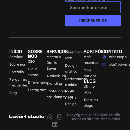
INSCREVER-SE
INÍCIO
SOBRE
SERVIÇOS
PORTFÓLIO
CONTATO
Desenvolvimento
NÓS
Serviços
Mentoria
Mais
WhatsApp
web
CEO
Danilo
recentes
Sobre nós
ola@bayerls
Design
Bayerl
O que
Mais
gráfico
Portfólio
somos
Audiovisual
antigos
Performance
Perguntas
BLOG
Diferenciais
Branding
e mídia
frequentes
Último
Instagram
paga
Conteúdo e
blog
Blog
posicionamento
UX/UI
Todos os
Design
blogs
Copyright © 2026 Bayerl Studio.
Todos os direitos reservados.