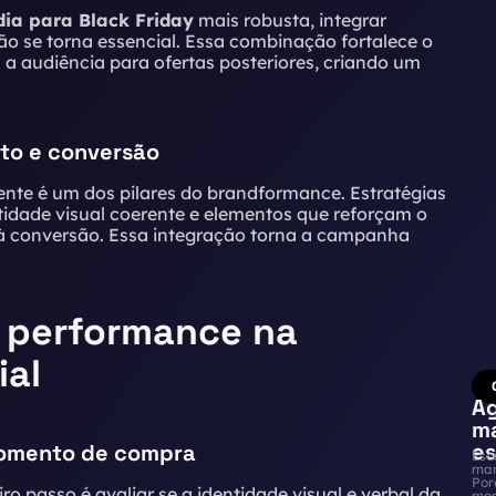
dia para Black Friday
mais robusta, integrar
 se torna essencial. Essa combinação fortalece o
audiência para ofertas posteriores, criando um
to e conversão
ente é um dos pilares do brandformance. Estratégias
ntidade visual coerente e elementos que reforçam o
à conversão. Essa integração torna a campanha
e performance na
ial
Ag
ma
es
 momento de compra
Esc
mar
Por
o passo é avaliar se a identidade visual e verbal da
mom