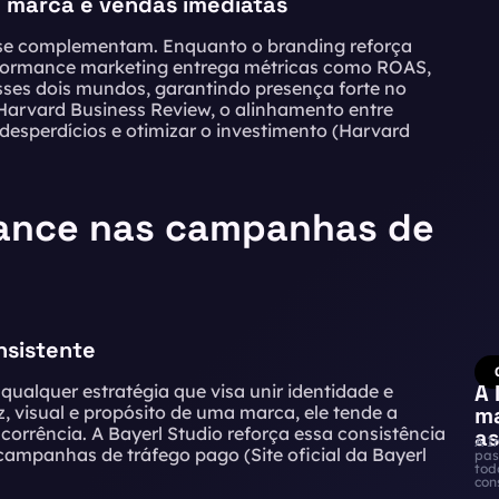
 marca e vendas imediatas
 se complementam. Enquanto o branding reforça
erformance marketing entrega métricas como ROAS,
ses dois mundos, garantindo presença forte no
Harvard Business Review, o alinhamento entre
esperdícios e otimizar o investimento (
Harvard
mance nas campanhas de
nsistente
A 
ualquer estratégia que visa unir identidade e
visual e propósito de uma marca, ele tende a
ma
rrência. A Bayerl Studio reforça essa consistência
as
A I
 campanhas de tráfego pago (
Site oficial da Bayerl
pas
tod
con