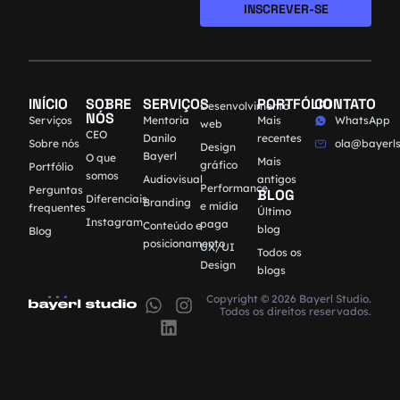
INSCREVER-SE
INÍCIO
SOBRE
SERVIÇOS
PORTFÓLIO
CONTATO
Desenvolvimento
NÓS
Serviços
Mentoria
Mais
WhatsApp
web
CEO
Danilo
recentes
Sobre nós
ola@bayerls
Design
Bayerl
O que
Mais
gráfico
Portfólio
somos
Audiovisual
antigos
Performance
Perguntas
BLOG
Diferenciais
Branding
e mídia
frequentes
Último
Instagram
paga
Conteúdo e
blog
Blog
posicionamento
UX/UI
Todos os
Design
blogs
Copyright © 2026 Bayerl Studio.
Todos os direitos reservados.