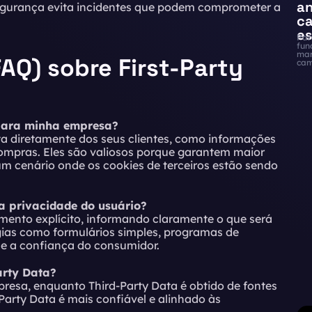
an
egurança evita incidentes que podem comprometer a
ca
es
Par
fun
mar
AQ) sobre First-Party
cam
 para minha empresa?
ta diretamente dos seus clientes, como informações
compras. Eles são valiosos porque garantem maior
um cenário onde os cookies de terceiros estão sendo
a privacidade do usuário?
imento explícito, informando claramente o que será
gias como formulários simples, programas de
a e a confiança do consumidor.
arty Data?
presa, enquanto Third-Party Data é obtido de fontes
-Party Data é mais confiável e alinhado às