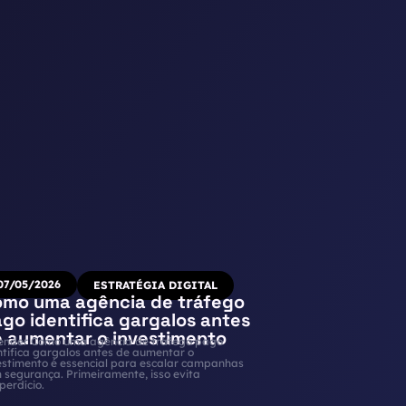
07/05/2026
ESTRATÉGIA DIGITAL
mo uma agência de tráfego
go identifica gargalos antes
 aumentar o investimento
ender Como uma agência de tráfego pago
ntifica gargalos antes de aumentar o
estimento é essencial para escalar campanhas
 segurança. Primeiramente, isso evita
perdício.