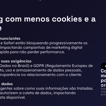
g com menos cookies e a
e
anunciantes
e Safari estão bloqueando progressivamente os
e e impactando campanhas de marketing digital
ápida para não perder performance.
 suas exigências
 Dados no Brasil) e GDPR (Regulamento Europeu de
eta, uso e armazenamento de dados pessoais,
C
nsparência no relacionamento com o cliente.
ma
p
e dados
cr
Pri
igentes sobre como suas informações são tratadas.
mar
cre
 autorizem a coleta de dados, impactando
pri
ta disponível.