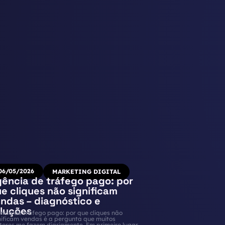
06/05/2026
MARKETING DIGITAL
ência de tráfego pago: por
e cliques não significam
ndas – diagnóstico e
luções
ncia de tráfego pago: por que cliques não
nificam vendas é a pergunta que muitos
tores me fazem diariamente. Em primeiro lugar,