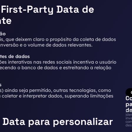
 First-Party Data de
nte
são
is, que deixem claro o propósito da coleta de dados
onversão e o volume de dados relevantes.
tes de dados
s interativas nas redes sociais incentiva o usuário
ecendo o banco de dados e estreitando a relação
s
s) ainda seja permitido, outras tecnologias, como
coletar e interpretar dados, superando limitações
Co
pa
de
Ent
ide
y Data para personalizar
inv
com
des