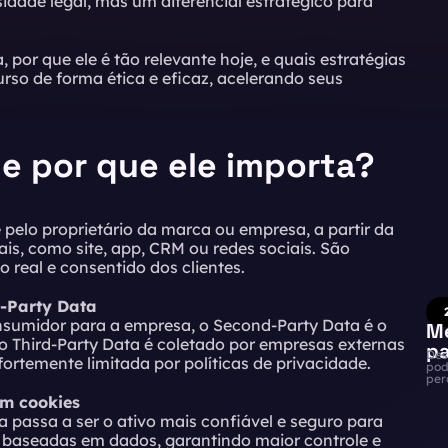
dade legal, mas um diferencial estratégico para
 por que ele é tão relevante hoje, e quais estratégias
rso de forma ética e eficaz, acelerando seus
 e por que ele importa?
 pelo proprietário da marca ou empresa, a partir da
ais, como site, app, CRM ou redes sociais. São
 real e consentido dos clientes.
d-Party Data
nsumidor para a empresa, o Second-Party Data é o
Me
o Third-Party Data é coletado por empresas externas
pa
Des
ortemente limitada por políticas de privacidade.
pod
per
em cookies
a passa a ser o ativo mais confiável e seguro para
baseadas em dados, garantindo maior controle e