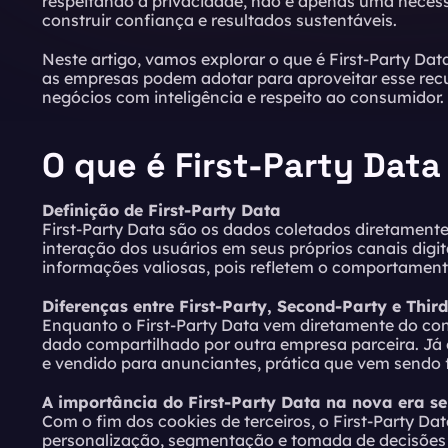
respeitando a privacidade, não é apenas uma necessi
construir confiança e resultados sustentáveis.
Neste artigo, vamos explorar o que é First-Party Data,
as empresas podem adotar para aproveitar esse recu
negócios com inteligência e respeito ao consumidor.
O que é First-Party Data
Definição de First-Party Data
First-Party Data são os dados coletados diretamente
interação dos usuários em seus próprios canais digit
informações valiosas, pois refletem o comportamento
Diferenças entre First-Party, Second-Party e Thir
Enquanto o First-Party Data vem diretamente do co
dado compartilhado por outra empresa parceira. Já 
e vendido para anunciantes, prática que vem sendo f
A importância do First-Party Data na nova era s
Com o fim dos cookies de terceiros, o First-Party Dat
personalização, segmentação e tomada de decisões 