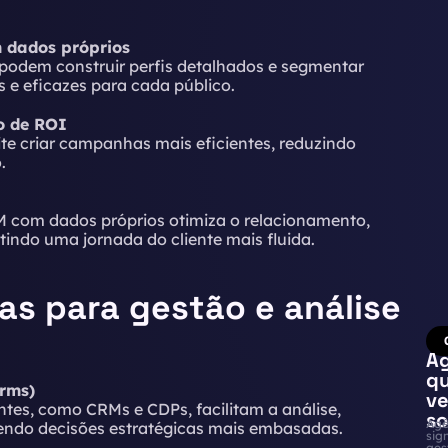
 dados próprios
podem construir perfis detalhados e segmentar
e eficazes para cada público.
o de ROI
te criar campanhas mais eficientes, reduzindo
.
 com dados próprios otimiza o relacionamento,
indo uma jornada do cliente mais fluida.
as para gestão e análise
Ag
qu
rms)
ve
tes, como CRMs e CDPs, facilitam a análise,
so
Agê
vendo decisões estratégicas mais embasadas.
sig
ges