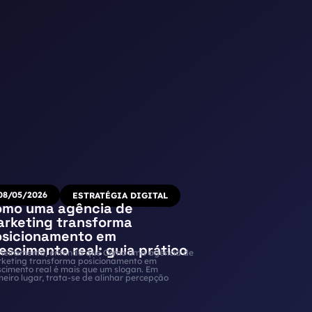
08/05/2026
ESTRATÉGIA DIGITAL
omo uma agência de
rketing transforma
osicionamento em
escimento real: guia prático
meiramente, entenda que Como uma agência de
keting transforma posicionamento em
scimento real é mais que um slogan. Em
meiro lugar, trata-se de alinhar percepção