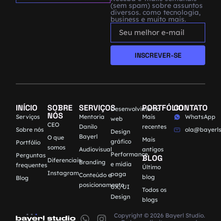
(sem spam) sobre assuntos
diversos. como tecnologia,
business e muito mais.
INSCREVER-SE
INÍCIO
SOBRE
SERVIÇOS
PORTFÓLIO
CONTATO
Desenvolvimento
NÓS
Serviços
Mentoria
Mais
WhatsApp
web
CEO
Danilo
recentes
Sobre nós
ola@bayerls
Design
Bayerl
O que
Mais
gráfico
Portfólio
somos
Audiovisual
antigos
Performance
Perguntas
BLOG
Diferenciais
Branding
e mídia
frequentes
Último
Instagram
paga
Conteúdo e
blog
Blog
posicionamento
UX/UI
Todos os
Design
blogs
Copyright © 2026 Bayerl Studio.