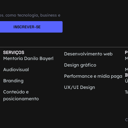
s. como tecnologia, business e
INSCREVER-SE
SERVIÇOS
P
Desenvolvimento web
Mentoria Danilo Bayerl
M
Design gráfico
Audiovisual
M
B
Performance e mídia paga
Branding
Ú
UX/UI Design
Conteúdo e
T
posicionamento
C