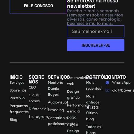
Se increva na nossa
newsletter!
FALE CONOSCO
Receba e-mails semanais
(sem spam) sobre assuntos
diversos. como tecnologia,
business e muito mais.
INSCREVER-SE
INÍCIO
SOBRE
SERVIÇOS
PORTFÓLIO
CONTATO
Desenvolvimento
NÓS
Serviços
Mentoria
Mais
WhatsApp
web
CEO
Danilo
recentes
Sobre nós
ola@bayerls
Design
Bayerl
O que
Mais
gráfico
Portfólio
somos
Audiovisual
antigos
Performance
Perguntas
BLOG
Diferenciais
Branding
e mídia
frequentes
Último
Instagram
paga
Conteúdo e
blog
Blog
posicionamento
UX/UI
Todos os
Design
blogs