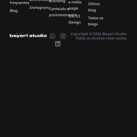
Branding
e mídia
frequentes
Último
Instagram
paga
Conteúdo e
blog
Blog
posicionamento
UX/UI
Todos os
Design
blogs
Copyright © 2026 Bayerl Studio.
Todos os direitos reservados.