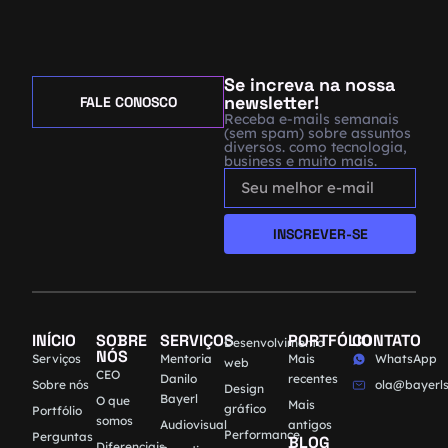
Se increva na nossa
newsletter!
FALE CONOSCO
Receba e-mails semanais
(sem spam) sobre assuntos
diversos. como tecnologia,
business e muito mais.
INSCREVER-SE
INÍCIO
SOBRE
SERVIÇOS
PORTFÓLIO
CONTATO
Desenvolvimento
NÓS
Serviços
Mentoria
Mais
WhatsApp
web
CEO
Danilo
recentes
Sobre nós
ola@bayerls
Design
Bayerl
O que
Mais
gráfico
Portfólio
somos
Audiovisual
antigos
Performance
Perguntas
BLOG
Diferenciais