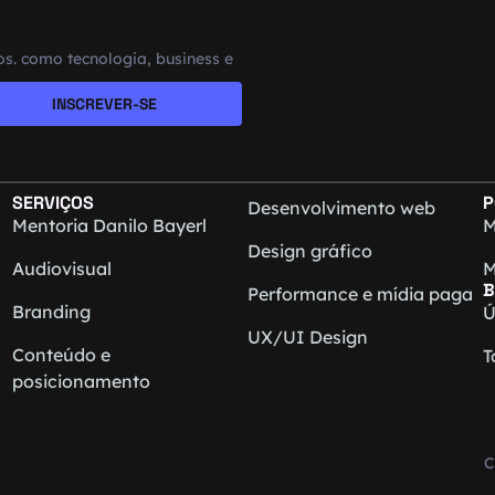
s. como tecnologia, business e
INSCREVER-SE
SERVIÇOS
P
Desenvolvimento web
Mentoria Danilo Bayerl
M
Design gráfico
Audiovisual
M
B
Performance e mídia paga
Branding
Ú
UX/UI Design
Conteúdo e
T
posicionamento
C