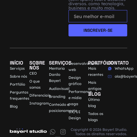
diversos. como tecnologia,
business e muito mais.
INSCREVER-SE
INÍCIO
SOBRE
SERVIÇOS
PORTFÓLIO
CONTATO
Desenvolvimento
NÓS
Serviços
Mentoria
Mais
WhatsApp
web
CEO
Danilo
recentes
Sobre nós
ola@bayerls
Design
Bayerl
O que
Mais
gráfico
Portfólio
somos
Audiovisual
antigos
Performance
Perguntas
BLOG
Diferenciais
Branding
e mídia
frequentes
Último
Instagram
paga
Conteúdo e
blog
Blog
posicionamento
UX/UI
Todos os
Design
blogs
Copyright © 2026 Bayerl Studio.
Todos os direitos reservados.