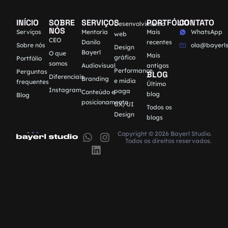
INÍCIO
SOBRE
SERVIÇOS
PORTFÓLIO
CONTATO
Desenvolvimento
NÓS
Serviços
Mentoria
Mais
WhatsApp
web
CEO
Danilo
recentes
Sobre nós
ola@bayerls
Design
Bayerl
O que
Mais
gráfico
Portfólio
somos
Audiovisual
antigos
Performance
Perguntas
BLOG
Diferenciais
Branding
e mídia
frequentes
Último
Instagram
paga
Conteúdo e
blog
Blog
posicionamento
UX/UI
Todos os
Design
blogs
Copyright © 2026 Bayerl Studio.
Todos os direitos reservados.