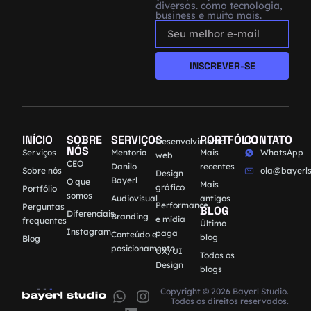
diversos. como tecnologia,
business e muito mais.
INSCREVER-SE
INÍCIO
SOBRE
SERVIÇOS
PORTFÓLIO
CONTATO
Desenvolvimento
NÓS
Serviços
Mentoria
Mais
WhatsApp
web
CEO
Danilo
recentes
Sobre nós
ola@bayerls
Design
Bayerl
O que
Mais
gráfico
Portfólio
somos
Audiovisual
antigos
Performance
Perguntas
BLOG
Diferenciais
Branding
e mídia
frequentes
Último
Instagram
paga
Conteúdo e
blog
Blog
posicionamento
UX/UI
Todos os
Design
blogs
Copyright © 2026 Bayerl Studio.
Todos os direitos reservados.