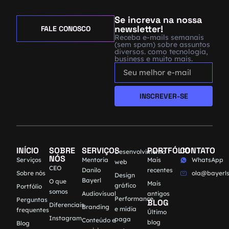
Se increva na nossa
newsletter!
FALE CONOSCO
Receba e-mails semanais
(sem spam) sobre assuntos
diversos. como tecnologia,
business e muito mais.
INSCREVER-SE
INÍCIO
SOBRE
SERVIÇOS
PORTFÓLIO
CONTATO
Desenvolvimento
NÓS
Serviços
Mentoria
Mais
WhatsApp
web
CEO
Danilo
recentes
Sobre nós
ola@bayerls
Design
Bayerl
O que
Mais
gráfico
Portfólio
somos
Audiovisual
antigos
Performance
Perguntas
BLOG
Diferenciais
Branding
e mídia
frequentes
Último
Instagram
paga
Conteúdo e
blog
Blog