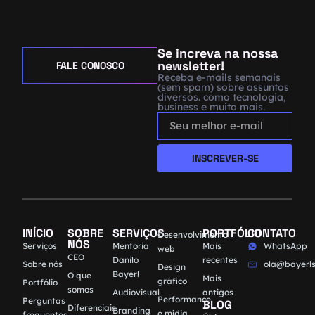
Se increva na nossa
newsletter!
FALE CONOSCO
Receba e-mails semanais
(sem spam) sobre assuntos
diversos. como tecnologia,
business e muito mais.
INSCREVER-SE
INÍCIO
SOBRE
SERVIÇOS
PORTFÓLIO
CONTATO
Desenvolvimento
NÓS
Serviços
Mentoria
Mais
WhatsApp
web
CEO
Danilo
recentes
Sobre nós
ola@bayerls
Design
Bayerl
O que
Mais
gráfico
Portfólio
somos
Audiovisual
antigos
Performance
Perguntas
BLOG
Diferenciais
Branding
e mídia
frequentes