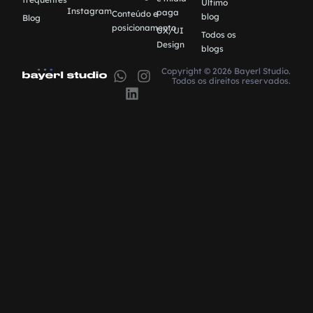
Último
Instagram
paga
Conteúdo e
blog
Blog
posicionamento
UX/UI
Todos os
Design
blogs
Copyright © 2026 Bayerl Studio.
Todos os direitos reservados.