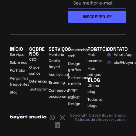
INSCREVER-SE
INÍCIO
SOBRE
SERVIÇOS
PORTFÓLIO
CONTATO
Desenvolvimento
NÓS
Serviços
Mentoria
Mais
WhatsApp
web
CEO
Danilo
recentes
Sobre nós
ola@bayerls
Design
Bayerl
O que
Mais
gráfico
Portfólio
somos
Audiovisual
antigos
Performance
Perguntas
BLOG
Diferenciais
Branding
e mídia
frequentes
Último
Instagram
paga
Conteúdo e
blog
Blog
posicionamento
UX/UI
Todos os
Design
blogs
Copyright © 2026 Bayerl Studio.
Todos os direitos reservados.