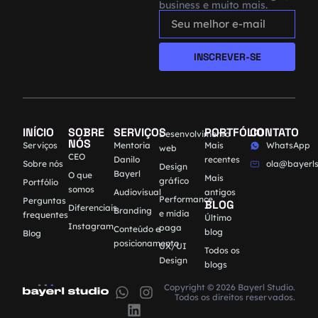
business e muito mais.
INSCREVER-SE
INÍCIO
SOBRE
SERVIÇOS
PORTFÓLIO
CONTATO
Desenvolvimento
NÓS
Serviços
Mentoria
Mais
WhatsApp
web
CEO
Danilo
recentes
Sobre nós
ola@bayerls
Design
Bayerl
O que
Mais
gráfico
Portfólio
somos
Audiovisual
antigos
Performance
Perguntas
BLOG
Diferenciais
Branding
e mídia
frequentes
Último
Instagram
paga
Conteúdo e
blog
Blog
posicionamento
UX/UI
Todos os
Design
blogs
Copyright © 2026 Bayerl Studio.
Todos os direitos reservados.