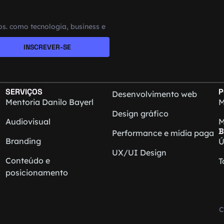
s. como tecnologia, business e
INSCREVER-SE
SERVIÇOS
P
Desenvolvimento web
Mentoria Danilo Bayerl
M
Design gráfico
Audiovisual
M
B
Performance e mídia paga
Branding
Ú
UX/UI Design
Conteúdo e
T
posicionamento
C