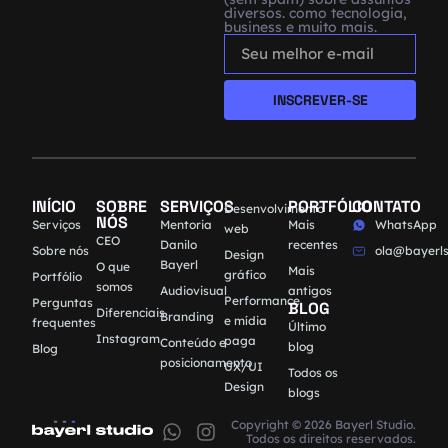
diversos. como tecnologia,
business e muito mais.
INSCREVER-SE
INÍCIO
SOBRE
SERVIÇOS
PORTFÓLIO
CONTATO
Desenvolvimento
NÓS
Serviços
Mentoria
Mais
WhatsApp
web
CEO
Danilo
recentes
Sobre nós
ola@bayerls
Design
Bayerl
O que
Mais
gráfico
Portfólio
somos
Audiovisual
antigos
Performance
Perguntas
BLOG
Diferenciais
Branding
e mídia
frequentes
Último
Instagram
paga
Conteúdo e
blog
Blog
posicionamento
UX/UI
Todos os
Design
blogs
Copyright © 2026 Bayerl Studio.
Todos os direitos reservados.