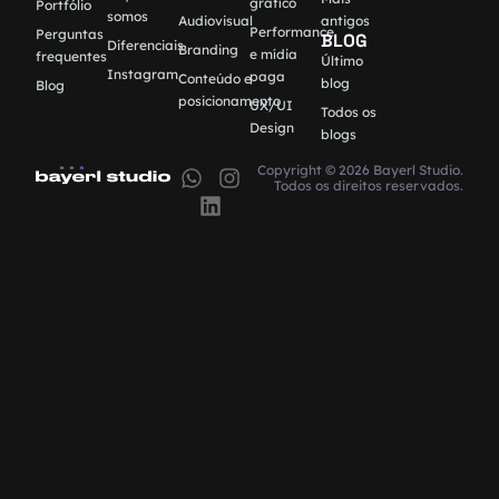
gráfico
Portfólio
somos
Audiovisual
antigos
Performance
Perguntas
BLOG
Diferenciais
Branding
e mídia
frequentes
Último
Instagram
paga
Conteúdo e
blog
Blog
posicionamento
UX/UI
Todos os
Design
blogs
Copyright © 2026 Bayerl Studio.
Todos os direitos reservados.