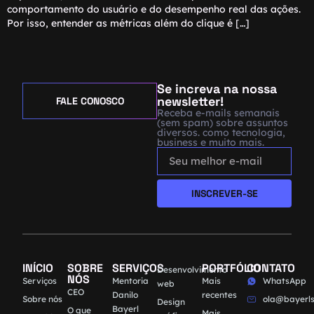
comportamento do usuário e do desempenho real das ações.
Por isso, entender as métricas além do clique é […]
Se increva na nossa
newsletter!
FALE CONOSCO
Receba e-mails semanais
(sem spam) sobre assuntos
diversos. como tecnologia,
business e muito mais.
INSCREVER-SE
INÍCIO
SOBRE
SERVIÇOS
PORTFÓLIO
CONTATO
Desenvolvimento
NÓS
Serviços
Mentoria
Mais
WhatsApp
web
CEO
Danilo
recentes
Sobre nós
ola@bayerls
Design
Bayerl
O que
Mais