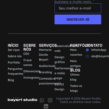
business e muito mais.
INSCREVER-SE
INÍCIO
SOBRE
SERVIÇOS
PORTFÓLIO
CONTATO
Desenvolvimento
NÓS
Serviços
Mentoria
Mais
WhatsApp
web
CEO
Danilo
recentes
Sobre nós
ola@bayerls
Design
Bayerl
O que
Mais
gráfico
Portfólio
somos
Audiovisual
antigos
Performance
Perguntas
BLOG
Diferenciais
Branding
e mídia
frequentes
Último
Instagram
paga
Conteúdo e
blog
Blog
posicionamento
UX/UI
Todos os
Design
blogs
Copyright © 2026 Bayerl Studio.
Todos os direitos reservados.