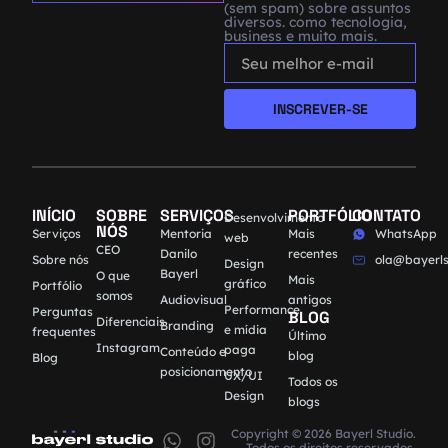
(sem spam) sobre assuntos
diversos. como tecnologia,
business e muito mais.
INSCREVER-SE
INÍCIO
SOBRE
SERVIÇOS
PORTFÓLIO
CONTATO
Desenvolvimento
NÓS
Serviços
Mentoria
Mais
WhatsApp
web
CEO
Danilo
recentes
Sobre nós
ola@bayerls
Design
Bayerl
O que
Mais
gráfico
Portfólio
somos
Audiovisual
antigos
Performance
Perguntas
BLOG
Diferenciais
Branding
e mídia
frequentes
Último
Instagram
paga
Conteúdo e
blog
Blog
posicionamento
UX/UI
Todos os
Design
blogs
Copyright © 2026 Bayerl Studio.
Todos os direitos reservados.