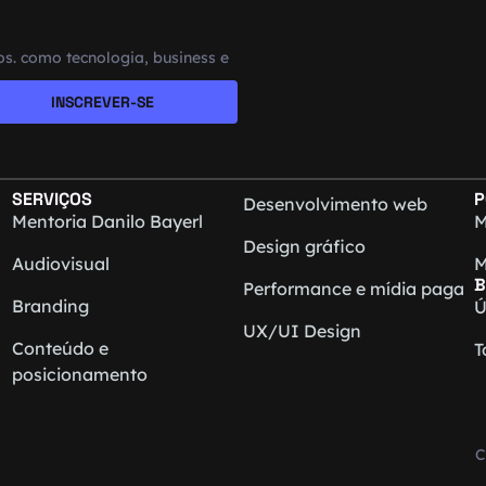
s. como tecnologia, business e
INSCREVER-SE
SERVIÇOS
P
Desenvolvimento web
Mentoria Danilo Bayerl
M
Design gráfico
Audiovisual
M
B
Performance e mídia paga
Branding
Ú
UX/UI Design
Conteúdo e
T
posicionamento
C