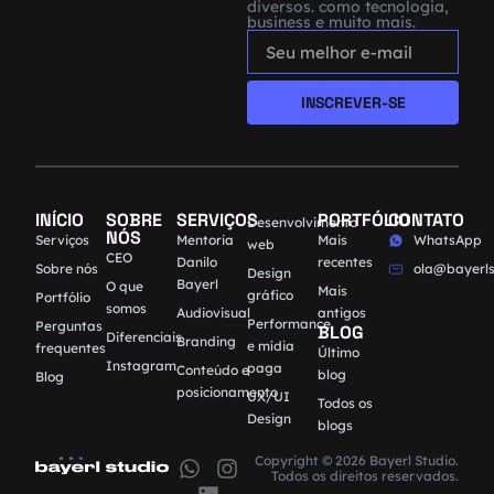
diversos. como tecnologia,
business e muito mais.
INSCREVER-SE
INÍCIO
SOBRE
SERVIÇOS
PORTFÓLIO
CONTATO
Desenvolvimento
NÓS
Serviços
Mentoria
Mais
WhatsApp
web
CEO
Danilo
recentes
Sobre nós
ola@bayerls
Design
Bayerl
O que
Mais
gráfico
Portfólio
somos
Audiovisual
antigos
Performance
Perguntas
BLOG
Diferenciais
Branding
e mídia
frequentes
Último
Instagram
paga
Conteúdo e
blog
Blog
posicionamento
UX/UI
Todos os
Design
blogs
Copyright © 2026 Bayerl Studio.
Todos os direitos reservados.