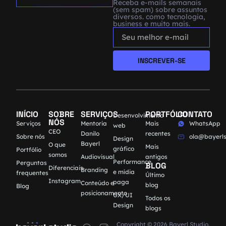
Receba e-mails semanais
(sem spam) sobre assuntos
diversos. como tecnologia,
business e muito mais.
INSCREVER-SE
INÍCIO
SOBRE
SERVIÇOS
PORTFÓLIO
CONTATO
Desenvolvimento
NÓS
Serviços
Mentoria
Mais
WhatsApp
web
CEO
Danilo
recentes
Sobre nós
ola@bayerls
Design
Bayerl
O que
Mais
gráfico
Portfólio
somos
Audiovisual
antigos
Performance
Perguntas
BLOG
Diferenciais
Branding
e mídia
frequentes
Último
Instagram
paga
Conteúdo e
blog
Blog
posicionamento
UX/UI
Todos os
Design
blogs
Copyright © 2026 Bayerl Studio.