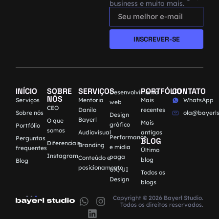
business e muito mais.
INSCREVER-SE
INÍCIO
SOBRE
SERVIÇOS
PORTFÓLIO
CONTATO
Desenvolvimento
NÓS
Serviços
Mentoria
Mais
WhatsApp
web
CEO
Danilo
recentes
Sobre nós
ola@bayerls
Design
Bayerl
O que
Mais
gráfico
Portfólio
somos
Audiovisual
antigos
Performance
Perguntas
BLOG
Diferenciais
Branding
e mídia
frequentes
Último
Instagram
paga
Conteúdo e
blog
Blog
posicionamento
UX/UI
Todos os
Design
blogs
Copyright © 2026 Bayerl Studio.
Todos os direitos reservados.