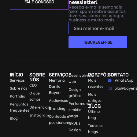
newsletter!
FALE CONOSCO
Receba e-mails semanais
(sem spam) sobre assuntos
diversos. como tecnologia,
business e muito mais.
INSCREVER-SE
INÍCIO
SOBRE
SERVIÇOS
PORTFÓLIO
CONTATO
Desenvolvimento
NÓS
Serviços
Mentoria
Mais
WhatsApp
web
CEO
Danilo
recentes
Sobre nós
ola@bayerls
Design
Bayerl
O que
Mais
gráfico
Portfólio
somos
Audiovisual
antigos
Performance
Perguntas
BLOG
Diferenciais
Branding
e mídia
frequentes
Último
Instagram
paga
Conteúdo e
blog
Blog
posicionamento
UX/UI
Todos os
Design
blogs