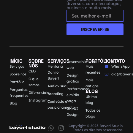
diversos. como tecnologia,
business e muito mais.
INSCREVER-SE
INÍCIO
SOBRE
SERVIÇOS
PORTFÓLIO
CONTATO
Desenvolvimento
NÓS
Serviços
Mentoria
Mais
WhatsApp
web
CEO
Danilo
recentes
Sobre nós
ola@bayerls
Design
Bayerl
O que
Mais
gráfico
Portfólio
somos
Audiovisual
antigos
Performance
Perguntas
BLOG
Diferenciais
Branding
e mídia
frequentes
Último
Instagram
paga
Conteúdo e
blog
Blog
posicionamento
UX/UI
Todos os
Design
blogs
Copyright © 2026 Bayerl Studio.
Todos os direitos reservados.