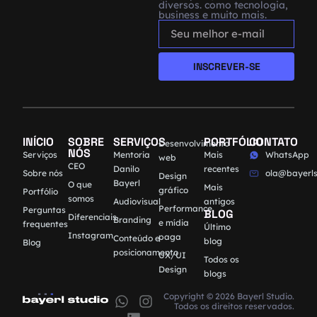
diversos. como tecnologia,
business e muito mais.
INSCREVER-SE
INÍCIO
SOBRE
SERVIÇOS
PORTFÓLIO
CONTATO
Desenvolvimento
NÓS
Serviços
Mentoria
Mais
WhatsApp
web
CEO
Danilo
recentes
Sobre nós
ola@bayerls
Design
Bayerl
O que
Mais
gráfico
Portfólio
somos
Audiovisual
antigos
Performance
Perguntas
BLOG
Diferenciais
Branding
e mídia
frequentes
Último
Instagram
paga
Conteúdo e
blog
Blog
posicionamento
UX/UI
Todos os
Design
blogs
Copyright © 2026 Bayerl Studio.
Todos os direitos reservados.