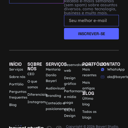
Receba e-mails semanais
(sem spam) sobre assuntos
diversos. como tecnologia,
business e muito mais.
INSCREVER-SE
INÍCIO
SOBRE
SERVIÇOS
PORTFÓLIO
CONTATO
Desenvolvimento
NÓS
Serviços
Mentoria
Mais
WhatsApp
web
CEO
Danilo
recentes
Sobre nós
ola@bayerls
Design
Bayerl
O que
Mais
gráfico
Portfólio
somos
Audiovisual
antigos
Performance
Perguntas
BLOG
Diferenciais
Branding
e mídia
frequentes
Último
Instagram
paga
Conteúdo e
blog
Blog
posicionamento
UX/UI
Todos os
Design
blogs
Copyright © 2026 Bayerl Studio.