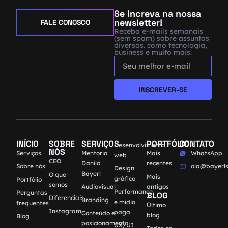
Se increva na nossa
newsletter!
FALE CONOSCO
Receba e-mails semanais
(sem spam) sobre assuntos
diversos. como tecnologia,
business e muito mais.
INSCREVER-SE
INÍCIO
SOBRE
SERVIÇOS
PORTFÓLIO
CONTATO
Desenvolvimento
NÓS
Serviços
Mentoria
Mais
WhatsApp
web
CEO
Danilo
recentes
Sobre nós
ola@bayerls
Design
Bayerl
O que
Mais
gráfico
Portfólio
somos
Audiovisual
antigos
Performance
Perguntas
BLOG
Diferenciais
Branding
e mídia
frequentes
Último
Instagram
paga
Conteúdo e
blog
Blog
posicionamento
UX/UI