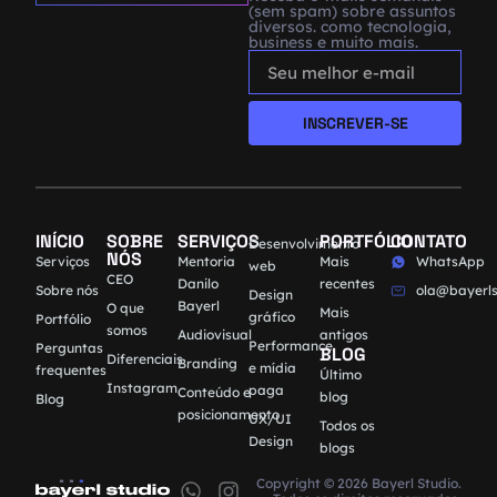
(sem spam) sobre assuntos
diversos. como tecnologia,
business e muito mais.
INSCREVER-SE
INÍCIO
SOBRE
SERVIÇOS
PORTFÓLIO
CONTATO
Desenvolvimento
NÓS
Serviços
Mentoria
Mais
WhatsApp
web
CEO
Danilo
recentes
Sobre nós
ola@bayerls
Design
Bayerl
O que
Mais
gráfico
Portfólio
somos
Audiovisual
antigos
Performance
Perguntas
BLOG
Diferenciais
Branding
e mídia
frequentes
Último
Instagram
paga
Conteúdo e
blog
Blog
posicionamento
UX/UI
Todos os
Design
blogs
Copyright © 2026 Bayerl Studio.