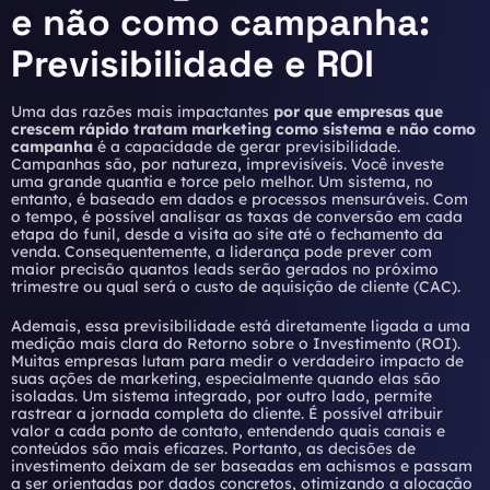
e não como campanha:
Previsibilidade e ROI
Uma das razões mais impactantes
por que empresas que
crescem rápido tratam marketing como sistema e não como
campanha
é a capacidade de gerar previsibilidade.
Campanhas são, por natureza, imprevisíveis. Você investe
uma grande quantia e torce pelo melhor. Um sistema, no
entanto, é baseado em dados e processos mensuráveis. Com
o tempo, é possível analisar as taxas de conversão em cada
etapa do funil, desde a visita ao site até o fechamento da
venda. Consequentemente, a liderança pode prever com
maior precisão quantos leads serão gerados no próximo
trimestre ou qual será o custo de aquisição de cliente (CAC).
Ademais, essa previsibilidade está diretamente ligada a uma
medição mais clara do Retorno sobre o Investimento (ROI).
Muitas empresas lutam para
medir o verdadeiro impacto de
suas ações de marketing
, especialmente quando elas são
isoladas. Um sistema integrado, por outro lado, permite
rastrear a jornada completa do cliente. É possível atribuir
valor a cada ponto de contato, entendendo quais canais e
conteúdos são mais eficazes. Portanto, as decisões de
investimento deixam de ser baseadas em achismos e passam
a ser orientadas por dados concretos, otimizando a alocação