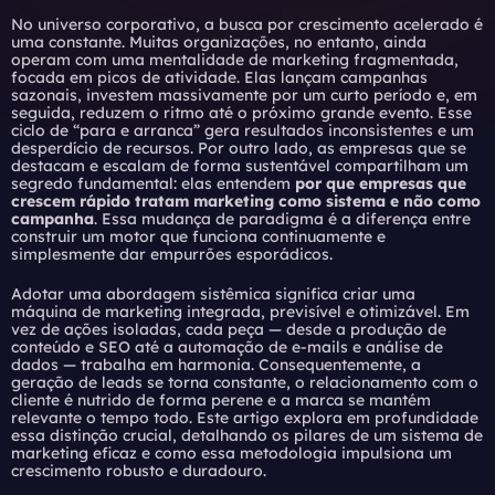
No universo corporativo, a busca por crescimento acelerado é
uma constante. Muitas organizações, no entanto, ainda
operam com uma mentalidade de marketing fragmentada,
focada em picos de atividade. Elas lançam campanhas
sazonais, investem massivamente por um curto período e, em
seguida, reduzem o ritmo até o próximo grande evento. Esse
ciclo de “para e arranca” gera resultados inconsistentes e um
desperdício de recursos. Por outro lado, as empresas que se
destacam e escalam de forma sustentável compartilham um
segredo fundamental: elas entendem
por que empresas que
crescem rápido tratam marketing como sistema e não como
campanha
. Essa mudança de paradigma é a diferença entre
construir um motor que funciona continuamente e
simplesmente dar empurrões esporádicos.
Adotar uma abordagem sistêmica significa criar uma
máquina de marketing integrada, previsível e otimizável. Em
vez de ações isoladas, cada peça — desde a produção de
conteúdo e SEO até a automação de e-mails e análise de
dados — trabalha em harmonia. Consequentemente, a
geração de leads se torna constante, o relacionamento com o
cliente é nutrido de forma perene e a marca se mantém
relevante o tempo todo. Este artigo explora em profundidade
essa distinção crucial, detalhando os pilares de um sistema de
marketing eficaz e como essa metodologia impulsiona um
crescimento robusto e duradouro.