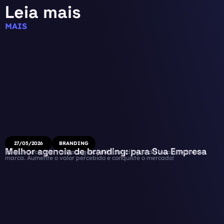
Leia mais
MAIS
27/05/2026
BRANDING
Melhor agencia de branding: para Sua Empresa
Descubra como a melhor agencia de branding pode revolucionar sua
marca. Aumente o valor percebido e conquiste o mercado!