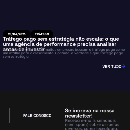
28/04/2026
TRÁFEGO
Tráfego pago sem estratégia não escala: o que
uma agência de performance precisa analisar
antes de investir
No cenário digital atual, muitas empresas buscam o tráfego pago como
um atalho para o crescimento. Contudo, a verdade é que Tráfego pago
sem estratégia
VER TUDO
Se increva na nossa
newsletter!
FALE CONOSCO
Receba e-mails semanais
(sem spam) sobre assuntos
diversos. como tecnologia,