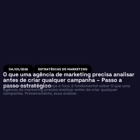
04/05/2026
ESTRATÉGIAS DE MARKETING
O que uma agência de marketing precisa analisar
antes de criar qualquer campanha – Passo a
passo estratégico
Para começar com segurança e foco, é fundamental saber O que uma
agência de marketing precisa analisar antes de criar qualquer
campanha. Primeiramente, essa análise