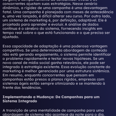
concorrentes ajustam suas estratégias. Nesse cenário
dinâmico, a rigidez de uma campanha é uma desvantagem
fatal. Uma campanha é planejada com meses de antecedência
e, uma vez lançada, é difícil alterar seu curso. Por outro lado,
um sistema de marketing é, por definição, adaptável. Ele é
projetado para aprender e evoluir. A análise de dados
contínua é o cérebro do sistema, fornecendo insights em
tempo real sobre o que está funcionando e o que precisa ser
ajustado.
Essa capacidade de adaptação é uma poderosa vantagem
competitiva. Se uma determinada abordagem de conteúdo
não está gerando engajamento, o sistema permite identificar
o problema rapidamente e testar novas hipóteses. Se um
novo canal de mídia social ganha relevância, ele pode ser
integrado à estratégia existente. Essa
evolução constante do
marketing
é melhor gerenciada por uma estrutura sistêmica.
Em resumo, enquanto concorrentes que pensam em
campanhas estão presos a planos rígidos, empresas com
sistemas ágeis estão sempre otimizando e se mantendo à
frente das tendências.
Implementando a Mudança: De Campanhas para um
Sistema Integrado
A transição de uma mentalidade de campanha para uma
abordagem de sistema não acontece da noite para o dia.