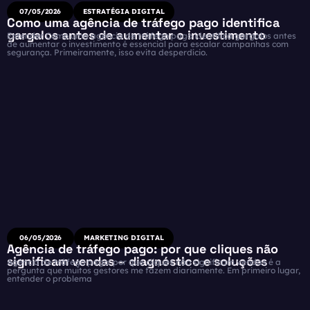
07/05/2026
ESTRATÉGIA DIGITAL
Como uma agência de tráfego pago identifica
gargalos antes de aumentar o investimento
Entender Como uma agência de tráfego pago identifica gargalos antes
de aumentar o investimento é essencial para escalar campanhas com
segurança. Primeiramente, isso evita desperdício.
06/05/2026
MARKETING DIGITAL
Agência de tráfego pago: por que cliques não
significam vendas – diagnóstico e soluções
Agência de tráfego pago: por que cliques não significam vendas é a
pergunta que muitos gestores me fazem diariamente. Em primeiro lugar,
entender o problema