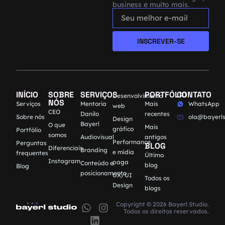
business e muito mais.
INSCREVER-SE
INÍCIO
SOBRE
SERVIÇOS
PORTFÓLIO
CONTATO
Desenvolvimento
NÓS
Serviços
Mentoria
Mais
WhatsApp
web
CEO
Danilo
recentes
Sobre nós
ola@bayerls
Design
Bayerl
O que
Mais
gráfico
Portfólio
somos
Audiovisual
antigos
Performance
Perguntas
BLOG
Diferenciais
Branding
e mídia
frequentes
Último
Instagram
paga
Conteúdo e
blog
Blog
posicionamento
UX/UI
Todos os
Design
blogs
Copyright © 2026 Bayerl Studio.
Todos os direitos reservados.