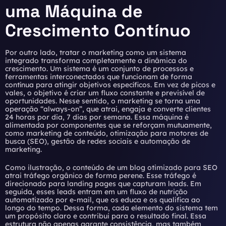
uma Máquina de
Crescimento Contínuo
Por outro lado, tratar o marketing como um sistema
integrado transforma completamente a dinâmica do
crescimento. Um sistema é um conjunto de processos e
ferramentas interconectados que funcionam de forma
contínua para atingir objetivos específicos. Em vez de picos e
vales, o objetivo é criar um fluxo constante e previsível de
oportunidades. Nesse sentido, o marketing se torna uma
operação “always-on”, que atrai, engaja e converte clientes
24 horas por dia, 7 dias por semana. Essa máquina é
alimentada por componentes que se reforçam mutuamente,
como marketing de conteúdo, otimização para motores de
busca (SEO), gestão de redes sociais e automação de
marketing.
Como ilustração, o conteúdo de um blog otimizado para SEO
atrai tráfego orgânico de forma perene. Esse tráfego é
direcionado para landing pages que capturam leads. Em
seguida, esses leads entram em um fluxo de nutrição
automatizado por e-mail, que os educa e os qualifica ao
longo do tempo. Dessa forma, cada elemento do sistema tem
um propósito claro e contribui para o resultado final. Essa
estrutura não apenas garante consistência, mas também