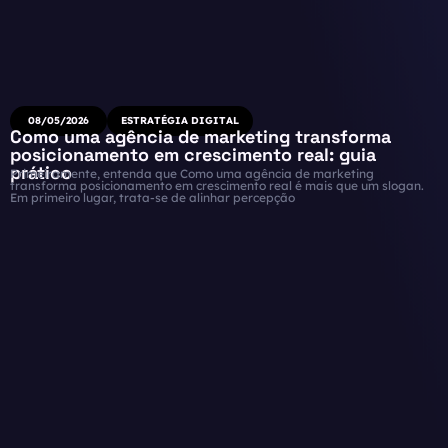
08/05/2026
ESTRATÉGIA DIGITAL
Como uma agência de marketing transforma
posicionamento em crescimento real: guia
prático
Primeiramente, entenda que Como uma agência de marketing
transforma posicionamento em crescimento real é mais que um slogan.
Em primeiro lugar, trata-se de alinhar percepção