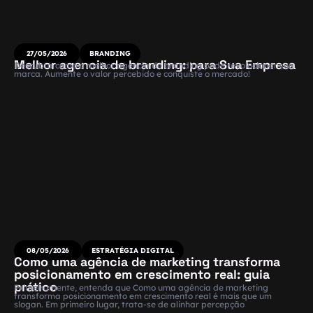
27/05/2026
BRANDING
Melhor agencia de branding: para Sua Empresa
Descubra como a melhor agencia de branding pode revolucionar sua
marca. Aumente o valor percebido e conquiste o mercado!
08/05/2026
ESTRATÉGIA DIGITAL
Como uma agência de marketing transforma
posicionamento em crescimento real: guia
prático
Primeiramente, entenda que Como uma agência de marketing
transforma posicionamento em crescimento real é mais que um
slogan. Em primeiro lugar, trata-se de alinhar percepção