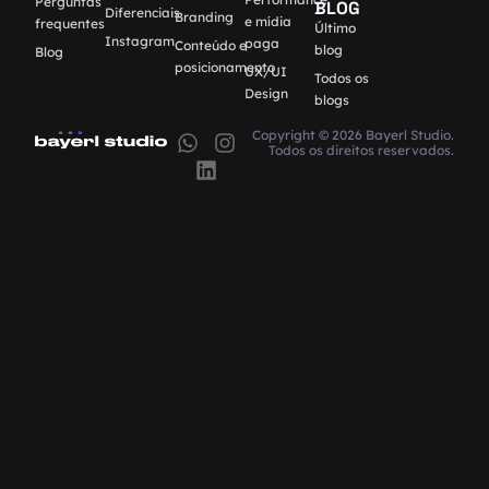
Perguntas
BLOG
Diferenciais
Branding
e mídia
frequentes
Último
Instagram
paga
Conteúdo e
blog
Blog
posicionamento
UX/UI
Todos os
Design
blogs
Copyright © 2026 Bayerl Studio.
Todos os direitos reservados.