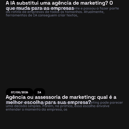
A IA substitui uma agência de marketing? O
que muda para as empresas
A Inteligência Artificial evoluiu rapidamente e passou a fazer parte
da rotina de empresas de todos os tamanhos. Atualmente,
ferramentas de IA conseguem criar textos,
07/08/2026
IA
Agência ou assessoria de marketing: qual é a
melhor escolha para sua empresa?
Escolher entre uma agência ou assessoria de marketing pode parecer
uma decisão simples. Porém, na prática, essa escolha envolve
entender o momento da empresa, os