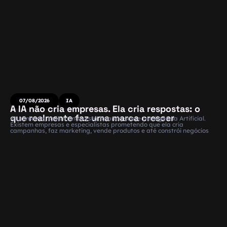
07/08/2026
IA
A IA não cria empresas. Ela cria respostas: o
que realmente faz uma marca crescer
Atualmente, todo mundo está falando sobre Inteligência Artificial.
Existem empresas e especialistas prometendo que ela cria
campanhas, faz marketing, vende produtos e até constrói negócios