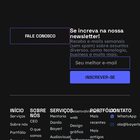
Se increva na nossa
newsletter!
FALE CONOSCO
Receba e-mails semanais
(sem spam) sobre assuntos
diversos. como tecnologia,
business e muito mais.
INSCREVER-SE
INÍCIO
SOBRE
SERVIÇOS
PORTFÓLIO
CONTATO
Desenvolvimento
NÓS
Serviços
Mentoria
Mais
WhatsApp
web
CEO
Danilo
recentes
Sobre nós
ola@bayerls
Design
Bayerl
O que
Mais
gráfico
Portfólio
somos
Audiovisual
antigos
Performance