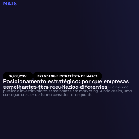
MAIS
07/08/2026
BRANDING E ESTRATÉGIA DE MARCA
Posicionamento estratégico: por que empresas
semelhantes têm resultados diferentes
Duas empresas podem vender produtos parecidos, atender o mesmo
público e investir valores semelhantes em marketing. Ainda assim, uma
consegue crescer de forma consistente, enquanto