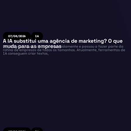
07/08/2026
IA
A IA substitui uma agência de marketing? O que
muda para as empresas
A Inteligência Artificial evoluiu rapidamente e passou a fazer parte da
rotina de empresas de todos os tamanhos. Atualmente, ferramentas de
IA conseguem criar textos,