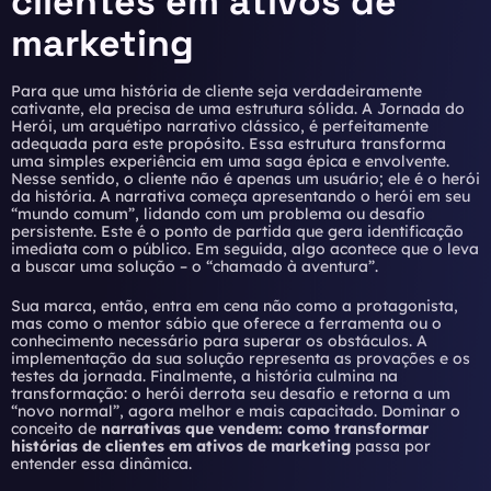
clientes em ativos de
marketing
Para que uma história de cliente seja verdadeiramente
cativante, ela precisa de uma estrutura sólida. A Jornada do
Herói, um arquétipo narrativo clássico, é perfeitamente
adequada para este propósito. Essa estrutura transforma
uma simples experiência em uma saga épica e envolvente.
Nesse sentido, o cliente não é apenas um usuário; ele é o herói
da história. A narrativa começa apresentando o herói em seu
“mundo comum”, lidando com um problema ou desafio
persistente. Este é o ponto de partida que gera identificação
imediata com o público. Em seguida, algo acontece que o leva
a buscar uma solução – o “chamado à aventura”.
Sua marca, então, entra em cena não como a protagonista,
mas como o mentor sábio que oferece a ferramenta ou o
conhecimento necessário para superar os obstáculos. A
implementação da sua solução representa as provações e os
testes da jornada. Finalmente, a história culmina na
transformação: o herói derrota seu desafio e retorna a um
“novo normal”, agora melhor e mais capacitado. Dominar o
conceito de
narrativas que vendem: como transformar
histórias de clientes em ativos de marketing
passa por
entender essa dinâmica.