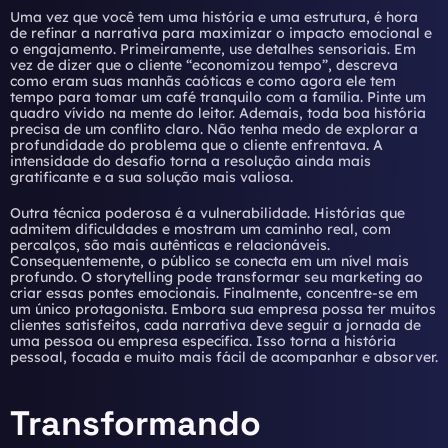
Uma vez que você tem uma história e uma estrutura, é hora
de refinar a narrativa para maximizar o impacto emocional e
o engajamento. Primeiramente, use detalhes sensoriais. Em
vez de dizer que o cliente “economizou tempo”, descreva
como eram suas manhãs caóticas e como agora ele tem
tempo para tomar um café tranquilo com a família. Pinte um
quadro vívido na mente do leitor. Ademais, toda boa história
precisa de um conflito claro. Não tenha medo de explorar a
profundidade do problema que o cliente enfrentava. A
intensidade do desafio torna a resolução ainda mais
gratificante e a sua solução mais valiosa.
Outra técnica poderosa é a vulnerabilidade. Histórias que
admitem dificuldades e mostram um caminho real, com
percalços, são mais autênticas e relacionáveis.
Consequentemente, o público se conecta em um nível mais
profundo. O
storytelling pode transformar seu marketing
ao
criar essas pontes emocionais. Finalmente, concentre-se em
um único protagonista. Embora sua empresa possa ter muitos
clientes satisfeitos, cada narrativa deve seguir a jornada de
uma pessoa ou empresa específica. Isso torna a história
pessoal, focada e muito mais fácil de acompanhar e absorver.
Transformando