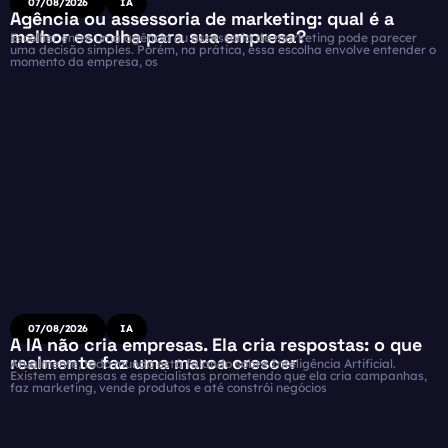
07/08/2026
IA
Agência ou assessoria de marketing: qual é a
melhor escolha para sua empresa?
Escolher entre uma agência ou assessoria de marketing pode parecer
uma decisão simples. Porém, na prática, essa escolha envolve entender o
momento da empresa, os
07/08/2026
IA
A IA não cria empresas. Ela cria respostas: o que
realmente faz uma marca crescer
Atualmente, todo mundo está falando sobre Inteligência Artificial.
Existem empresas e especialistas prometendo que ela cria campanhas,
faz marketing, vende produtos e até constrói negócios