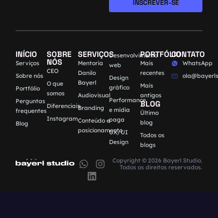
INSCREVER-SE
INÍCIO
SOBRE
SERVIÇOS
PORTFÓLIO
CONTATO
Desenvolvimento
NÓS
Serviços
Mentoria
Mais
WhatsApp
web
CEO
Danilo
recentes
Sobre nós
ola@bayerls
Design
Bayerl
O que
Mais
gráfico
Portfólio
somos
Audiovisual
antigos
Performance
Perguntas
BLOG
Diferenciais
Branding
e mídia
frequentes
Último
Instagram
paga
Conteúdo e
blog
Blog
posicionamento
UX/UI
Todos os
Design
blogs
Copyright © 2026 Bayerl Studio.
Todos os direitos reservados.