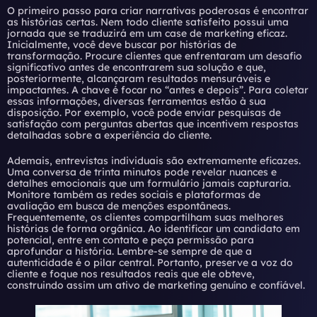
O primeiro passo para criar narrativas poderosas é encontrar
as histórias certas. Nem todo cliente satisfeito possui uma
jornada que se traduzirá em um case de marketing eficaz.
Inicialmente, você deve buscar por histórias de
transformação. Procure clientes que enfrentaram um desafio
significativo antes de encontrarem sua solução e que,
posteriormente, alcançaram resultados mensuráveis e
impactantes. A chave é focar no “antes e depois”. Para coletar
essas informações, diversas ferramentas estão à sua
disposição. Por exemplo, você pode enviar pesquisas de
satisfação com perguntas abertas que incentivem respostas
detalhadas sobre a experiência do cliente.
Ademais, entrevistas individuais são extremamente eficazes.
Uma conversa de trinta minutos pode revelar nuances e
detalhes emocionais que um formulário jamais capturaria.
Monitore também as redes sociais e plataformas de
avaliação em busca de menções espontâneas.
Frequentemente, os clientes compartilham suas melhores
histórias de forma orgânica. Ao identificar um candidato em
potencial, entre em contato e peça permissão para
aprofundar a história. Lembre-se sempre de que a
autenticidade é o pilar central. Portanto, preserve a voz do
cliente e foque nos resultados reais que ele obteve,
construindo assim um ativo de marketing genuíno e confiável.