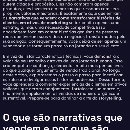
autenticidade e propósito. Eles não compram apenas
produtos; eles investem em marcas que ressoam com seus
próprios valores e histórias. É exatamente aqui que entram
as
narrativas que vendem: como transformar histórias de
clientes em ativos de marketing
se torna não apenas uma
estratégia, mas uma necessidade competitiva. Essa
abordagem foca em contar histórias genuínas de pessoas
reais que tiveram suas vidas ou negócios transformados pela
sua solução. Consequentemente, você deixa de ser apenas um
vendedor e se torna um parceiro na jornada do seu cliente.
Em vez de listar características técnicas, você demonstra o
valor do seu trabalho através de uma jornada humana. Isso
cria empatia e confiança, elementos muito mais persuasivos
do que qualquer argumento de venda tradicional. Ao longo
deste artigo, exploraremos o passo a passo para identificar,
estruturar e divulgar essas histórias poderosas. Dessa forma,
você aprenderá a converter experiências de clientes em ativos
valiosos que geram engajamento, fortalecem sua marca e,
finalmente, impulsionam as vendas de maneira orgânica e
sustentável. Prepare-se para dominar a arte do storytelling.
O que são narrativas que
vendem e por que são