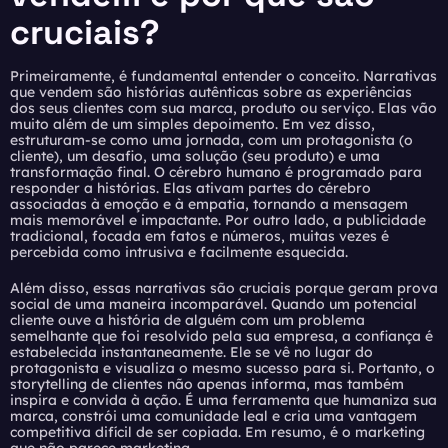
cruciais?
Primeiramente, é fundamental entender o conceito. Narrativas
que vendem são histórias autênticas sobre as experiências
dos seus clientes com sua marca, produto ou serviço. Elas vão
muito além de um simples depoimento. Em vez disso,
estruturam-se como uma jornada, com um protagonista (o
cliente), um desafio, uma solução (seu produto) e uma
transformação final. O cérebro humano é programado para
responder a histórias. Elas ativam partes do cérebro
associadas à emoção e à empatia, tornando a mensagem
mais memorável e impactante. Por outro lado, a publicidade
tradicional, focada em fatos e números, muitas vezes é
percebida como intrusiva e facilmente esquecida.
Além disso, essas narrativas são cruciais porque geram prova
social de uma maneira incomparável. Quando um potencial
cliente ouve a história de alguém com um problema
semelhante que foi resolvido pela sua empresa, a confiança é
estabelecida instantaneamente. Ele se vê no lugar do
protagonista e visualiza o mesmo sucesso para si. Portanto, o
storytelling de clientes não apenas informa, mas também
inspira e convida à ação. É uma ferramenta que humaniza sua
marca, constrói uma comunidade leal e cria uma vantagem
competitiva difícil de ser copiada. Em resumo, é o marketing