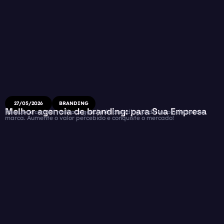
27/05/2026
BRANDING
Melhor agencia de branding: para Sua Empresa
Descubra como a melhor agencia de branding pode revolucionar sua
marca. Aumente o valor percebido e conquiste o mercado!