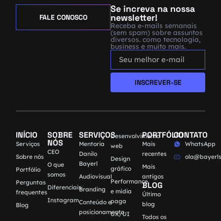
Se increva na nossa
newsletter!
FALE CONOSCO
Receba e-mails semanais
(sem spam) sobre assuntos
diversos. como tecnologia,
business e muito mais.
INSCREVER-SE
INÍCIO
SOBRE
SERVIÇOS
PORTFÓLIO
CONTATO
Desenvolvimento
NÓS
Serviços
Mentoria
Mais
WhatsApp
web
CEO
Danilo
recentes
Sobre nós
ola@bayerls
Design
Bayerl
O que
Mais
gráfico
Portfólio
somos
Audiovisual
antigos
Performance
Perguntas
BLOG
Diferenciais
Branding
e mídia
frequentes
Último
Instagram
paga
Conteúdo e
blog
Blog
posicionamento
UX/UI
Todos os