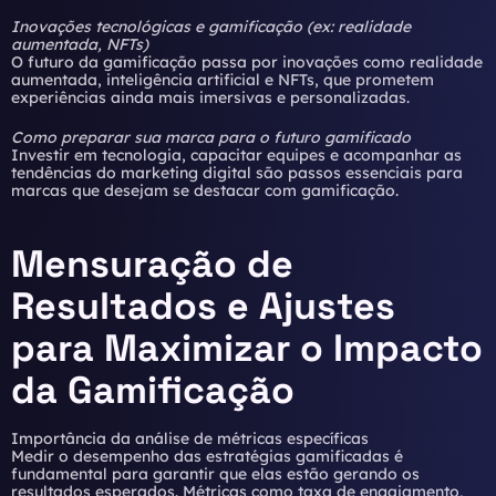
Inovações tecnológicas e gamificação (ex: realidade
aumentada, NFTs)
O futuro da gamificação passa por inovações como realidade
aumentada, inteligência artificial e NFTs, que prometem
experiências ainda mais imersivas e personalizadas.
Como preparar sua marca para o futuro gamificado
Investir em tecnologia, capacitar equipes e acompanhar as
tendências do marketing digital são passos essenciais para
marcas que desejam se destacar com gamificação.
Mensuração de
Resultados e Ajustes
para Maximizar o Impacto
da Gamificação
Importância da análise de métricas específicas
Medir o desempenho das estratégias gamificadas é
fundamental para garantir que elas estão gerando os
resultados esperados. Métricas como taxa de engajamento,