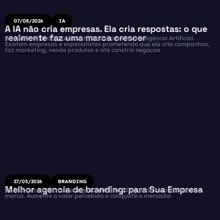
07/08/2026
IA
A IA não cria empresas. Ela cria respostas: o que
realmente faz uma marca crescer
Atualmente, todo mundo está falando sobre Inteligência Artificial.
Existem empresas e especialistas prometendo que ela cria campanhas,
faz marketing, vende produtos e até constrói negócios
27/05/2026
BRANDING
Melhor agencia de branding: para Sua Empresa
Descubra como a melhor agencia de branding pode revolucionar sua
marca. Aumente o valor percebido e conquiste o mercado!