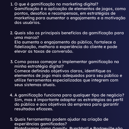
O que é gamificação no marketing digital?
Gamificação é a aplicação de elementos de jogos, como
pontos, desafios e recompensas, em estratégias de
marketing para aumentar o engajamento e a motivação
dos usuários.
Quais são os principais benefícios da gamificação para
uma marca?
Ela aumenta o engajamento do público, fortalece a
fidelização, melhora a experiência do cliente e pode
elevar as taxas de conversão.
Como posso começar a implementar gamificação na
minha estratégia digital?
Comece definindo objetivos claros, identifique os
elementos de jogo mais adequados para seu público e
utilize ferramentas especializadas que integrem com
seus sistemas atuais.
A gamificação funciona para qualquer tipo de negócio?
Sim, mas é importante adaptar as estratégias ao perfil
do público e aos objetivos da empresa para garantir
resultados eficazes.
Quais ferramentas podem ajudar na criação de
experiências gamificadas?
Plataformas como Gamify, Bunchball e Badgeville são