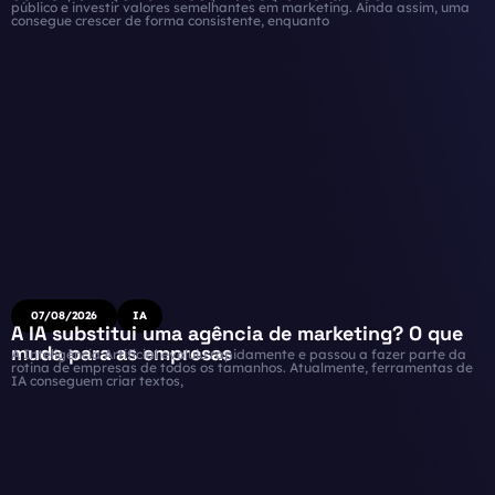
público e investir valores semelhantes em marketing. Ainda assim, uma
consegue crescer de forma consistente, enquanto
07/08/2026
IA
A IA substitui uma agência de marketing? O que
muda para as empresas
A Inteligência Artificial evoluiu rapidamente e passou a fazer parte da
rotina de empresas de todos os tamanhos. Atualmente, ferramentas de
IA conseguem criar textos,