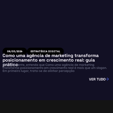
08/05/2026
ESTRATÉGIA DIGITAL
Como uma agência de marketing transforma
posicionamento em crescimento real: guia
prático
Primeiramente, entenda que Como uma agência de marketing
transforma posicionamento em crescimento real é mais que um slogan.
Em primeiro lugar, trata-se de alinhar percepção
VER TUDO