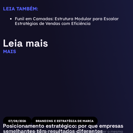
LEIA TAMBÉM:
Funil em Camadas: Estrutura Modular para Escalar
Estratégias de Vendas com Eficiência
Leia mais
MAIS
07/08/2026
BRANDING E ESTRATÉGIA DE MARCA
Posicionamento estratégico: por que empresas
semelhantes têm resultados diferentes
Duas empresas podem vender produtos parecidos, atender o mesmo