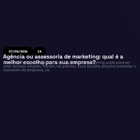
07/08/2026
IA
Agência ou assessoria de marketing: qual é a
melhor escolha para sua empresa?
Escolher entre uma agência ou assessoria de marketing pode parecer
uma decisão simples. Porém, na prática, essa escolha envolve entender o
momento da empresa, os