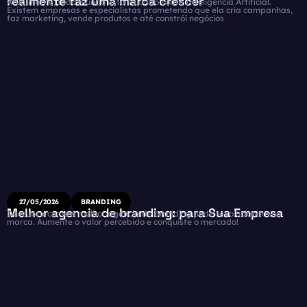
realmente faz uma marca crescer
Atualmente, todo mundo está falando sobre Inteligência Artificial.
Existem empresas e especialistas prometendo que ela cria campanhas,
faz marketing, vende produtos e até constrói negócios
27/05/2026
BRANDING
Melhor agencia de branding: para Sua Empresa
Descubra como a melhor agencia de branding pode revolucionar sua
marca. Aumente o valor percebido e conquiste o mercado!