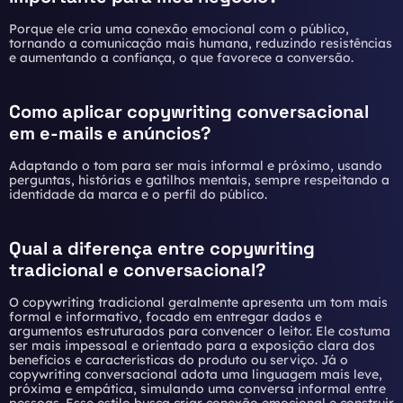
Porque ele cria uma conexão emocional com o público,
tornando a comunicação mais humana, reduzindo resistências
e aumentando a confiança, o que favorece a conversão.
Como aplicar copywriting conversacional
em e-mails e anúncios?
Adaptando o tom para ser mais informal e próximo, usando
perguntas, histórias e gatilhos mentais, sempre respeitando a
identidade da marca e o perfil do público.
Qual a diferença entre copywriting
tradicional e conversacional?
O copywriting tradicional geralmente apresenta um tom mais
formal e informativo, focado em entregar dados e
argumentos estruturados para convencer o leitor. Ele costuma
ser mais impessoal e orientado para a exposição clara dos
benefícios e características do produto ou serviço. Já o
copywriting conversacional adota uma linguagem mais leve,
próxima e empática, simulando uma conversa informal entre