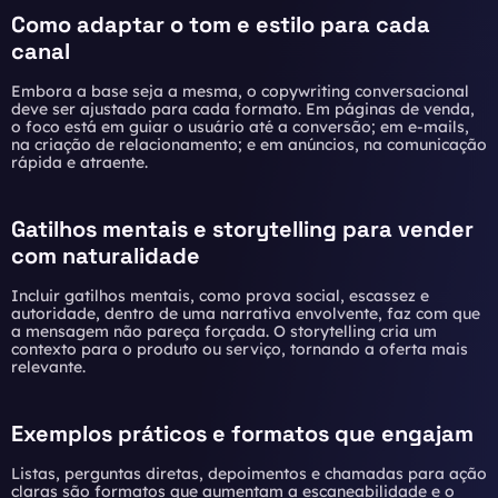
Como adaptar o tom e estilo para cada
canal
Embora a base seja a mesma, o copywriting conversacional
deve ser ajustado para cada formato. Em páginas de venda,
o foco está em guiar o usuário até a conversão; em e-mails,
na criação de relacionamento; e em anúncios, na comunicação
rápida e atraente.
Gatilhos mentais e storytelling para vender
com naturalidade
Incluir gatilhos mentais, como prova social, escassez e
autoridade, dentro de uma narrativa envolvente, faz com que
a mensagem não pareça forçada. O storytelling cria um
contexto para o produto ou serviço, tornando a oferta mais
relevante.
Exemplos práticos e formatos que engajam
Listas, perguntas diretas, depoimentos e chamadas para ação
claras são formatos que aumentam a escaneabilidade e o