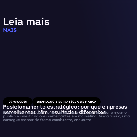
Leia mais
MAIS
07/08/2026
BRANDING E ESTRATÉGIA DE MARCA
Posicionamento estratégico: por que empresas
semelhantes têm resultados diferentes
Duas empresas podem vender produtos parecidos, atender o mesmo
público e investir valores semelhantes em marketing. Ainda assim, uma
consegue crescer de forma consistente, enquanto