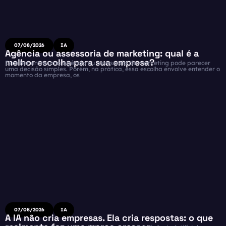
07/08/2026
IA
Agência ou assessoria de marketing: qual é a
melhor escolha para sua empresa?
Escolher entre uma agência ou assessoria de marketing pode parecer
uma decisão simples. Porém, na prática, essa escolha envolve entender o
momento da empresa, os
07/08/2026
IA
A IA não cria empresas. Ela cria respostas: o que