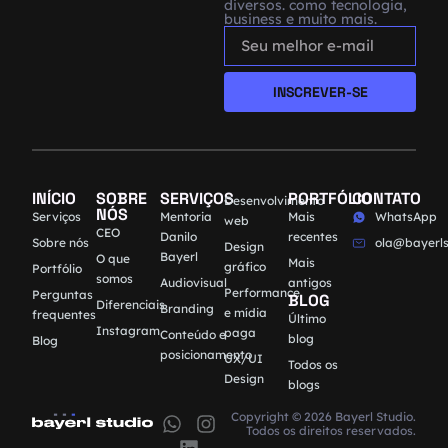
diversos. como tecnologia,
business e muito mais.
INSCREVER-SE
INÍCIO
SOBRE
SERVIÇOS
PORTFÓLIO
CONTATO
Desenvolvimento
NÓS
Serviços
Mentoria
Mais
WhatsApp
web
CEO
Danilo
recentes
Sobre nós
ola@bayerls
Design
Bayerl
O que
Mais
gráfico
Portfólio
somos
Audiovisual
antigos
Performance
Perguntas
BLOG
Diferenciais
Branding
e mídia
frequentes
Último
Instagram
paga
Conteúdo e
blog
Blog
posicionamento
UX/UI
Todos os
Design
blogs
Copyright © 2026 Bayerl Studio.
Todos os direitos reservados.