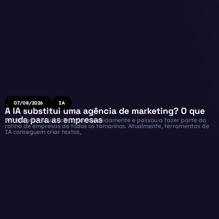
07/08/2026
IA
A IA substitui uma agência de marketing? O que
muda para as empresas
A Inteligência Artificial evoluiu rapidamente e passou a fazer parte da
rotina de empresas de todos os tamanhos. Atualmente, ferramentas de
IA conseguem criar textos,