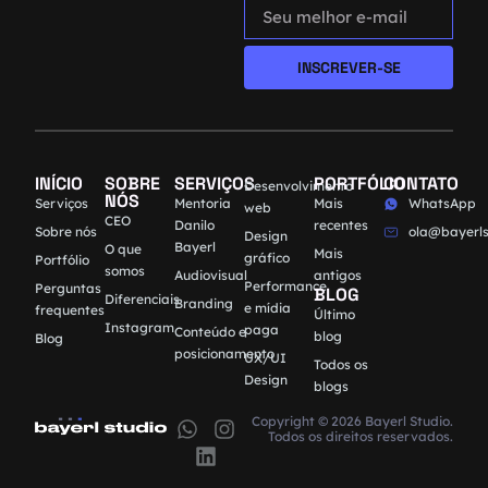
INSCREVER-SE
INÍCIO
SOBRE
SERVIÇOS
PORTFÓLIO
CONTATO
Desenvolvimento
NÓS
Serviços
Mentoria
Mais
WhatsApp
web
CEO
Danilo
recentes
Sobre nós
ola@bayerls
Design
Bayerl
O que
Mais
gráfico
Portfólio
somos
Audiovisual
antigos
Performance
Perguntas
BLOG
Diferenciais
Branding
e mídia
frequentes
Último
Instagram
paga
Conteúdo e
blog
Blog
posicionamento
UX/UI
Todos os
Design
blogs
Copyright © 2026 Bayerl Studio.
Todos os direitos reservados.