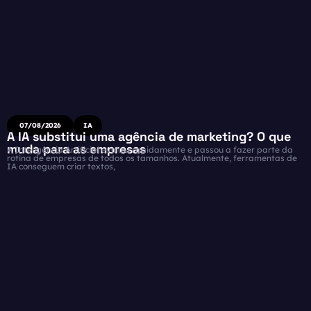
07/08/2026
IA
A IA substitui uma agência de marketing? O que
muda para as empresas
A Inteligência Artificial evoluiu rapidamente e passou a fazer parte da
rotina de empresas de todos os tamanhos. Atualmente, ferramentas de
IA conseguem criar textos,