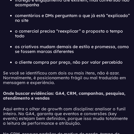
tráfego e engajamento até existem, mas conversão não
acompanha
comentários e DMs perguntam o que já está “explicado”
no site
o comercial precisa “reexplicar” a proposta o tempo
todo
os criativos mudam demais de estilo e promessa, como
se fossem marcas diferentes
o cliente compra por preço, não por valor percebido
Se você se identificou com dois ou mais itens, não é azar.
Normalmente, é posicionamento frágil ou mal traduzido em
mensagem e experiência.
Onde buscar evidências: GA4, CRM, campanhas, pesquisa,
atendimento e vendas
Aqui entra o olhar de growth com disciplina: analisar o funil
inteiro. No GA4, garanta que eventos e conversões (key
events) estejam bem definidos, porque isso muda totalmente
a leitura de performance e atribuição.