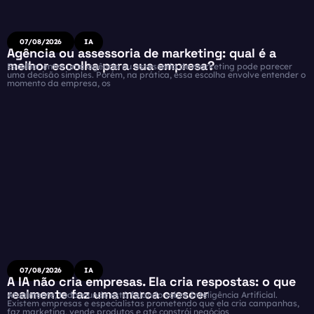
07/08/2026
IA
Agência ou assessoria de marketing: qual é a
melhor escolha para sua empresa?
Escolher entre uma agência ou assessoria de marketing pode parecer
uma decisão simples. Porém, na prática, essa escolha envolve entender o
momento da empresa, os
07/08/2026
IA
A IA não cria empresas. Ela cria respostas: o que
realmente faz uma marca crescer
Atualmente, todo mundo está falando sobre Inteligência Artificial.
Existem empresas e especialistas prometendo que ela cria campanhas,
faz marketing, vende produtos e até constrói negócios