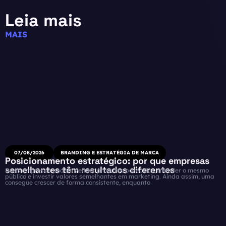
Leia mais
MAIS
07/08/2026
BRANDING E ESTRATÉGIA DE MARCA
Posicionamento estratégico: por que empresas
semelhantes têm resultados diferentes
Duas empresas podem vender produtos parecidos, atender o mesmo
público e investir valores semelhantes em marketing. Ainda assim, uma
consegue crescer de forma consistente, enquanto