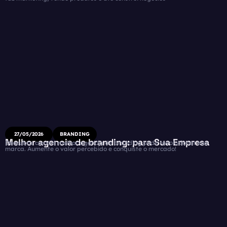
27/05/2026
BRANDING
Melhor agencia de branding: para Sua Empresa
Descubra como a melhor agencia de branding pode revolucionar sua
marca. Aumente o valor percebido e conquiste o mercado!