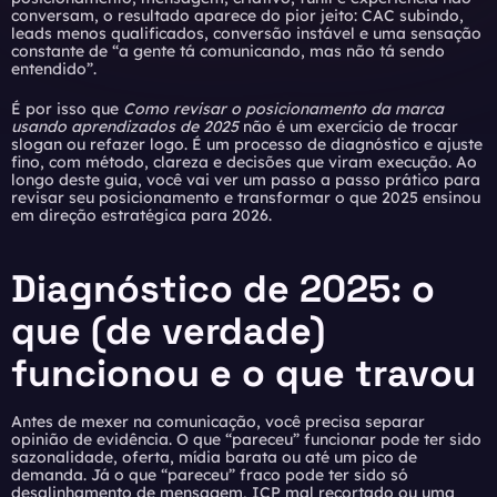
conversam, o resultado aparece do pior jeito: CAC subindo,
leads menos qualificados, conversão instável e uma sensação
constante de “a gente tá comunicando, mas não tá sendo
entendido”.
É por isso que
Como revisar o posicionamento da marca
usando aprendizados de 2025
não é um exercício de trocar
slogan ou refazer logo. É um processo de diagnóstico e ajuste
fino, com método, clareza e decisões que viram execução. Ao
longo deste guia, você vai ver um passo a passo prático para
revisar seu posicionamento e transformar o que 2025 ensinou
em direção estratégica para 2026.
Diagnóstico de 2025: o
que (de verdade)
funcionou e o que travou
Antes de mexer na comunicação, você precisa separar
opinião de evidência. O que “pareceu” funcionar pode ter sido
sazonalidade, oferta, mídia barata ou até um pico de
demanda. Já o que “pareceu” fraco pode ter sido só
desalinhamento de mensagem, ICP mal recortado ou uma