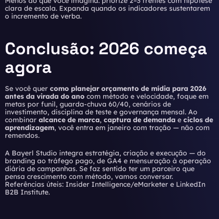
Menos do que você imagina: priorize 2–3 frentes com hipótese
clara de escala. Expanda quando os indicadores sustentarem
o incremento de verba.
Conclusão: 2026 começa
agora
Se você quer
como planejar orçamento de mídia para 2026
antes da virada do ano
com método e velocidade, foque em
metas por funil, guarda-chuva 60/40, cenários de
investimento, disciplina de teste e governança mensal. Ao
combinar
alcance de marca
,
captura de demanda
e
ciclos de
aprendizagem
, você entra em janeiro com tração — não com
remendos.
A Bayerl Studio integra estratégia, criação e execução — do
branding ao tráfego pago, de
GA4 e mensuração
à operação
diária de campanhas. Se faz sentido ter um parceiro que
pensa crescimento com método, vamos conversar.
Referências úteis:
Insider Intelligence/eMarketer
e
LinkedIn
B2B Institute
.