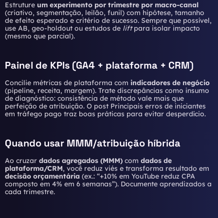
Estruture
um experimento por trimestre por macro-canal
(criativo, segmentação, leilão, funil) com hipótese, tamanho
de efeito esperado e critério de sucesso. Sempre que possível,
use AB, geo-holdout ou estudos de
lift
para isolar impacto
(mesmo que parcial).
Painel de KPIs (GA4 + plataforma + CRM)
Concilie métricas de plataforma com
indicadores de negócio
(pipeline, receita, margem). Trate discrepâncias como insumo
de diagnóstico: consistência de método vale mais que
perfeição de atribuição. O post
Principais erros de iniciantes
em tráfego pago
traz boas práticas para evitar desperdício.
Quando usar MMM/atribuição híbrida
Ao cruzar
dados agregados (MMM)
com
dados de
plataforma/CRM
, você reduz viés e transforma resultado em
decisão orçamentária
(ex.: “+10% em YouTube reduz CPA
composto em 4% em 6 semanas”). Documente aprendizados a
cada trimestre.