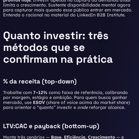
prontos hoje
. Investir apenas na captura da demanda atual
limita o crescimento. Sustente disponibilidade mental agora
para capturar mais quando esse público entrar em mercado.
Entenda o racional no material do
LinkedIn B2B Institute
.
Quanto investir: três
métodos que se
confirmam na prática
% da receita (top-down)
Trabalhe com
7–12%
como faixa de referência, calibrando
por margem, estágio e ambição. Para quem busca ganhar
mercado, use
ESOV
(share of voice acima do market share)
para orientar o “quanto” investir e
onde
reforçar alcance.
LTV:CAC e payback (bottom-up)
Monte três cenários —
Base
,
Eficiência
,
Crescimento
— e