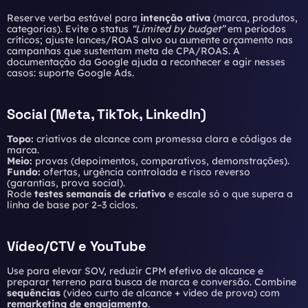
Reserve verba estável para
intenção ativa
(marca, produtos,
categorias). Evite o status
“Limited by budget”
em períodos
críticos; ajuste lances/ROAS alvo ou aumente orçamento nas
campanhas que sustentam meta de CPA/ROAS. A
documentação da Google ajuda a reconhecer e agir nesses
casos:
suporte Google Ads
.
Social (Meta, TikTok, LinkedIn)
Topo:
criativos de alcance com promessa clara e códigos de
marca.
Meio:
provas (depoimentos, comparativos, demonstrações).
Fundo:
ofertas, urgência controlada e risco reverso
(garantias, prova social).
Rode
testes semanais de criativo
e escale só o que supera a
linha de base por 2–3 ciclos.
Vídeo/CTV e YouTube
Use para elevar SOV, reduzir CPM efetivo de alcance e
preparar terreno para busca de marca e conversão. Combine
sequências
(vídeo curto de alcance + vídeo de prova) com
remarketing de engajamento
.