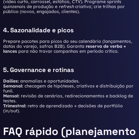
(vídeo curto, carrossel, estático, CTV). Programe sprints
quinzenais de produção e
refresh
criativo; crie trilhas por
público (novos, engajados, clientes).
4. Sazonalidade e picos
Prepare pacotes para picos do seu calendário (lançamentos,
datas do varejo, safras B2B). Garanta
reserva de verba +
lances
para não travar campanhas em período crítico.
5. Governance e rotinas
Dailies:
anomalias e oportunidades.
Semanal:
checagem de hipóteses, criativos e distribuição por
funil.
Mensal:
revisão de cenários, redirecionamentos e backlog de
testes.
Trimestral:
retro de aprendizado + decisões de portfólio
(in/out).
FAQ rápido (planejamento