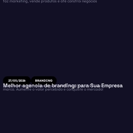
faz marketing, vende produtos e até constrói negócios
27/05/2026
BRANDING
Melhor agencia de branding: para Sua Empresa
Descubra como a melhor agencia de branding pode revolucionar sua
marca. Aumente o valor percebido e conquiste o mercado!