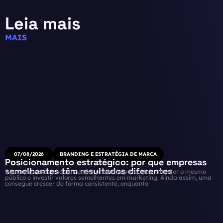
Leia mais
MAIS
07/08/2026
BRANDING E ESTRATÉGIA DE MARCA
Posicionamento estratégico: por que empresas
semelhantes têm resultados diferentes
Duas empresas podem vender produtos parecidos, atender o mesmo
público e investir valores semelhantes em marketing. Ainda assim, uma
consegue crescer de forma consistente, enquanto