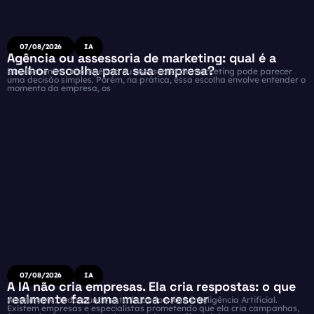
07/08/2026
IA
Agência ou assessoria de marketing: qual é a
melhor escolha para sua empresa?
Escolher entre uma agência ou assessoria de marketing pode parecer
uma decisão simples. Porém, na prática, essa escolha envolve entender o
momento da empresa, os
07/08/2026
IA
A IA não cria empresas. Ela cria respostas: o que
realmente faz uma marca crescer
Atualmente, todo mundo está falando sobre Inteligência Artificial.
Existem empresas e especialistas prometendo que ela cria campanhas,