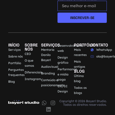
INSCREVER-SE
INÍCIO
SOBRE
SERVIÇOS
PORTFÓLIO
CONTATO
Desenvolvimento
NÓS
Serviços
Mentoria
Mais
WhatsApp
web
CEO
Danilo
recentes
Sobre nós
ola@bayerls
Design
Bayerl
O que
Mais
gráfico
Portfólio
somos
Audiovisual
antigos
Performance
Perguntas
BLOG
Diferenciais
Branding
e mídia
frequentes
Último
Instagram
paga
Conteúdo e
blog
Blog
posicionamento
UX/UI
Todos os
Design
blogs
Copyright © 2026 Bayerl Studio.
Todos os direitos reservados.