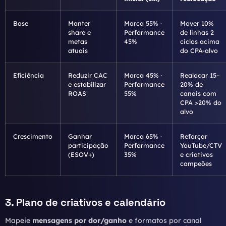
Base
Manter
Marca 55% ·
Mover 10%
share e
Performance
de linhas 2
metas
45%
ciclos acima
atuais
do CPA-alvo
Eficiência
Reduzir CAC
Marca 45% ·
Realocar 15–
e estabilizar
Performance
20% de
ROAS
55%
canais com
CPA >20% do
alvo
Crescimento
Ganhar
Marca 65% ·
Reforçar
participação
Performance
YouTube/CTV
(ESOV+)
35%
e criativos
campeões
3. Plano de criativos e calendário
Mapeie
mensagens por dor/ganho
e formatos por canal