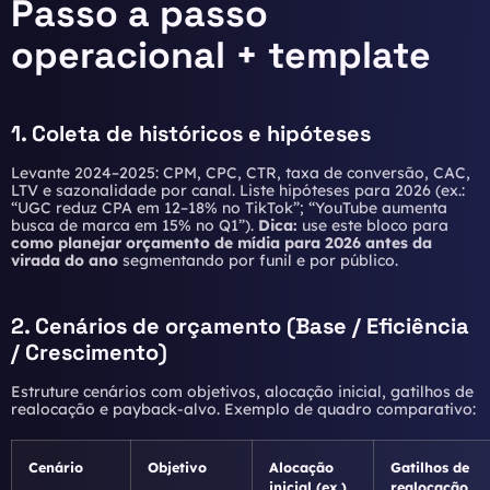
Passo a passo
operacional + template
1. Coleta de históricos e hipóteses
Levante 2024–2025: CPM, CPC, CTR, taxa de conversão, CAC,
LTV e sazonalidade por canal. Liste hipóteses para 2026 (ex.:
“UGC reduz CPA em 12–18% no TikTok”; “YouTube aumenta
busca de marca em 15% no Q1”).
Dica:
use este bloco para
como planejar orçamento de mídia para 2026 antes da
virada do ano
segmentando por funil e por público.
2. Cenários de orçamento (Base / Eficiência
/ Crescimento)
Estruture cenários com objetivos, alocação inicial, gatilhos de
realocação e payback-alvo. Exemplo de quadro comparativo:
Cenário
Objetivo
Alocação
Gatilhos de
inicial (ex.)
realocação