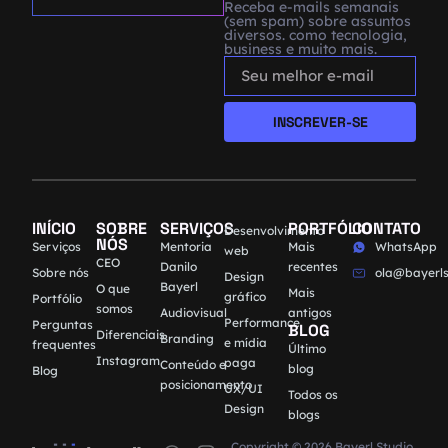
Receba e-mails semanais
(sem spam) sobre assuntos
diversos. como tecnologia,
business e muito mais.
INSCREVER-SE
INÍCIO
SOBRE
SERVIÇOS
PORTFÓLIO
CONTATO
Desenvolvimento
NÓS
Serviços
Mentoria
Mais
WhatsApp
web
CEO
Danilo
recentes
Sobre nós
ola@bayerls
Design
Bayerl
O que
Mais
gráfico
Portfólio
somos
Audiovisual
antigos
Performance
Perguntas
BLOG
Diferenciais
Branding
e mídia
frequentes
Último
Instagram
paga
Conteúdo e
blog
Blog
posicionamento
UX/UI
Todos os
Design
blogs
Copyright © 2026 Bayerl Studio.