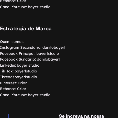
Behance:
Criar
Canal Youtube:
bayerlstudio
Estratégia de Marca
Quem somos:
Instagram Secundário:
danilobayerl
Facebook Principal:
bayerlstudio
Facebook Sundário:
danilobayerl
Linkedin:
bayerlstudio
Tik Tok:
bayerlstudio
Threads
bayerlstudio
Pinterest:
Criar
Behance:
Criar
Canal Youtube:
bayerlstudio
Se increva na nossa