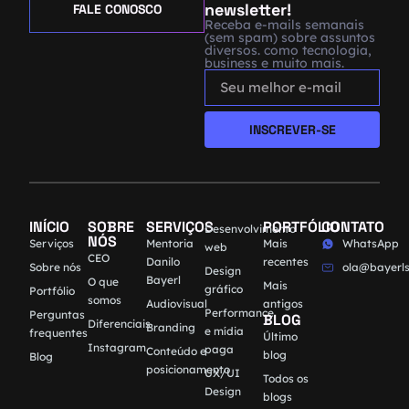
newsletter!
FALE CONOSCO
Receba e-mails semanais
(sem spam) sobre assuntos
diversos. como tecnologia,
business e muito mais.
INSCREVER-SE
INÍCIO
SOBRE
SERVIÇOS
PORTFÓLIO
CONTATO
Desenvolvimento
NÓS
Serviços
Mentoria
Mais
WhatsApp
web
CEO
Danilo
recentes
Sobre nós
ola@bayerls
Design
Bayerl
O que
Mais
gráfico
Portfólio
somos
Audiovisual
antigos
Performance
Perguntas
BLOG
Diferenciais
Branding
e mídia
frequentes
Último
Instagram
paga
Conteúdo e
blog
Blog
posicionamento
UX/UI
Todos os
Design
blogs