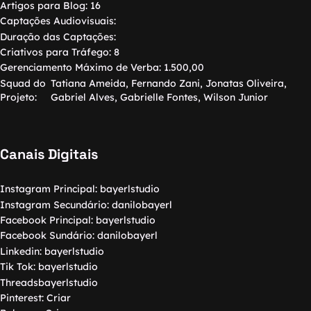
Artigos para Blog:
16
Captações Audiovisuais:
Duração das Captações:
Criativos para Tráfego:
8
Gerenciamento Máximo de Verba:
1.500,00
Squad do
Tatiana Ameida, Fernando Zani, Jonatas Oliveira,
Projeto:
Gabriel Alves, Gabrielle Fontes, Wilson Junior
Canais Digitais
Instagram Principal:
bayerlstudio
Instagram Secundário:
danilobayerl
Facebook Principal:
bayerlstudio
Facebook Sundário:
danilobayerl
Linkedin:
bayerlstudio
Tik Tok:
bayerlstudio
Threads
bayerlstudio
Pinterest:
Criar