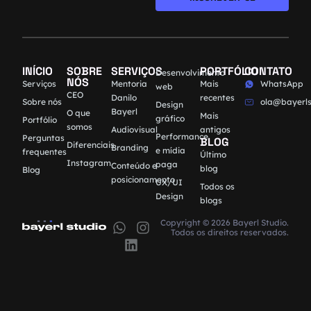
INÍCIO
SOBRE
SERVIÇOS
PORTFÓLIO
CONTATO
Desenvolvimento
NÓS
Serviços
Mentoria
Mais
WhatsApp
web
CEO
Danilo
recentes
Sobre nós
ola@bayerls
Design
Bayerl
O que
Mais
gráfico
Portfólio
somos
Audiovisual
antigos
Performance
Perguntas
BLOG
Diferenciais
Branding
e mídia
frequentes
Último
Instagram
paga
Conteúdo e
blog
Blog
posicionamento
UX/UI
Todos os
Design
blogs
Copyright © 2026 Bayerl Studio.
Todos os direitos reservados.